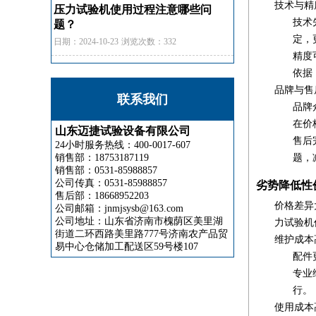
技术与精
压力试验机使用过程注意哪些问
技术
题？
定，
日期：2024-10-23
浏览次数：332
精度
依据
品牌与售
联系我们
品牌
在价
山东迈捷试验设备有限公司
售后
24小时服务热线：400-0017-607
销售部：18753187119
题，
销售部：0531-85988857
公司传真：0531-85988857
劣势降低性
售后部：18668952203
价格差异
公司邮箱：jnmjsysb@163.com
公司地址：山东省济南市槐荫区美里湖
力试验机
街道二环西路美里路777号济南农产品贸
维护成本
易中心仓储加工配送区59号楼107
配件
专业
行。
使用成本