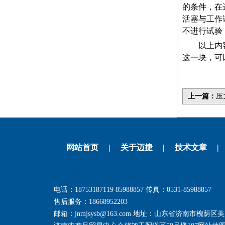
的条件，在
活塞与工作
不进行试验
以上内
这一块，可
上一篇：
压
网站首页
|
关于迈捷
|
技术文章
|
电子万能试验机采购电话：400-0017-607
电话：18753187119 85988857 传真：0531-85988857
售后服务：18668952203
邮箱：jnmjsysb@163.com 地址：山东省济南市槐