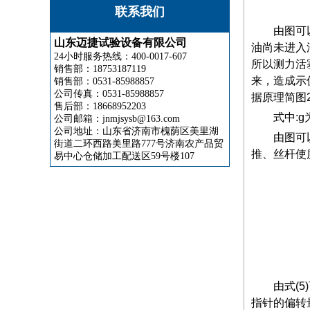
联系我们
由图可
山东迈捷试验设备有限公司
油尚未进入
24小时服务热线：400-0017-607
所以测力活
销售部：18753187119
来，造成示
销售部：0531-85988857
公司传真：0531-85988857
据原理简图
售后部：18668952203
式中:
公司邮箱：jnmjsysb@163.com
公司地址：山东省济南市槐荫区美里湖
由图可
街道二环西路美里路777号济南农产品贸
推、丝杆使
易中心仓储加工配送区59号楼107
由式(
指针的偏转