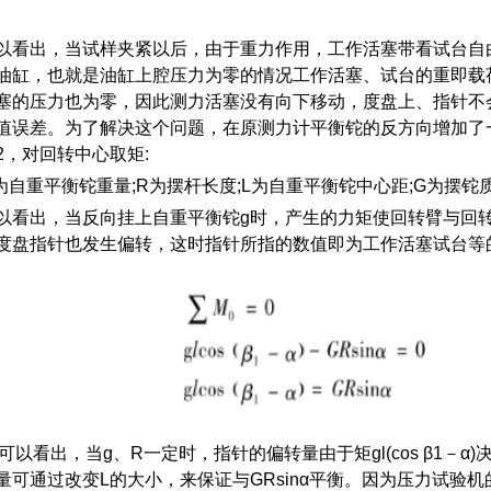
以看出，当试样夹紧以后，由于重力作用，工作活塞带看试台自
油缸，也就是油缸上腔压力为零的情况工作活塞、试台的重即载
塞的压力也为零，因此测力活塞没有向下移动，度盘上、指针不
值误差。为了解决这个问题，在原测力计平衡铊的反方向增加了
2，对回转中心取矩:
g为自重平衡铊重量;R为摆杆长度;L为自重平衡铊中心距;G为摆铊
以看出，当反向挂上自重平衡铊g时，产生的力矩使回转臂与回
度盘指针也发生偏转，这时指针所指的数值即为工作活塞试台等
5)可以看出，当g、R一定时，指针的偏转量由于矩gl(cos β1
量可通过改变L的大小，来保证与GRsinα平衡。因为压力试验